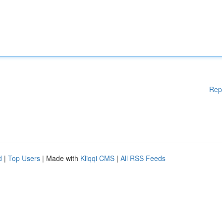
Rep
d
|
Top Users
| Made with
Kliqqi CMS
|
All RSS Feeds