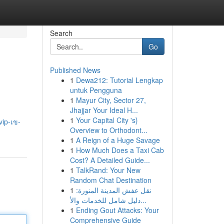
Search
Go
Published News
1
Dewa212: Tutorial Lengkap
untuk Pengguna
1
Mayur City, Sector 27,
Jhajjar Your Ideal H...
1
Your Capital City 's}
ip-เข-
Overview to Orthodont...
1
A Reign of a Huge Savage
1
How Much Does a Taxi Cab
Cost? A Detailed Guide...
1
TalkRand: Your New
Random Chat Destination
1
نقل عفش المدينة المنورة:
دليل شامل للخدمات والأ...
1
Ending Gout Attacks: Your
Comprehensive Guide