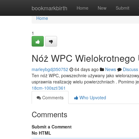
Home
bookmarkbirth
Home
New
Submit
Home
1
Nóż WPC Wielokrotnego U
marleybgdj350752
64 days ago
News
Discuss
Ten nóż WPC, powszechnie używany jako wielorazowy 
usprawnia realizację wielu powierzchniach . Pomimo je
18cm-100szt/361
Comments
Who Upvoted
Comments
Submit a Comment
No HTML