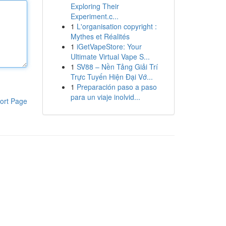
Exploring Their
Experiment.c...
1
L'organisation copyright :
Mythes et Réalités
1
iGetVapeStore: Your
Ultimate Virtual Vape S...
1
SV88 – Nền Tảng Giải Trí
Trực Tuyến Hiện Đại Vớ...
1
Preparación paso a paso
para un viaje inolvid...
ort Page