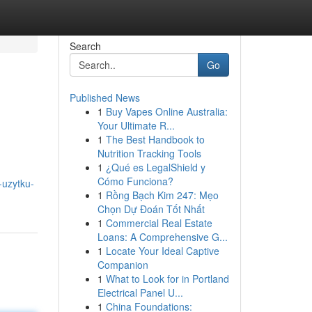
Search
Go
Published News
1
Buy Vapes Online Australia:
Your Ultimate R...
1
The Best Handbook to
Nutrition Tracking Tools
1
¿Qué es LegalShield y
Cómo Funciona?
-uzytku-
1
Rồng Bạch Kim 247: Mẹo
Chọn Dự Đoán Tốt Nhất
1
Commercial Real Estate
Loans: A Comprehensive G...
1
Locate Your Ideal Captive
Companion
1
What to Look for in Portland
Electrical Panel U...
1
China Foundations: