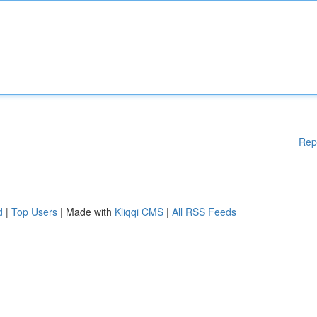
Rep
d
|
Top Users
| Made with
Kliqqi CMS
|
All RSS Feeds