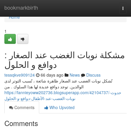
Home
bookmarkbirth
Togg
navi
Home
1
مشكلة نوبات الغضب عند الصغار :
دوافع و الحلول
tessqkve909124
66 days ago
News
Discuss
تُشكل نوبات الغضب عند الصغار ظاهرة شائعة ، تُسبب التوتر لدى
الوالدين. توجد دوافع عديدة لها هذا السلوك . من
https://fannieyoww202736.blogsuperapp.com/42104737/حدوث-
نوبات-الغضب-عند-الأطفال-دوافع-و-الحلول
Comments
Who Upvoted
Comments