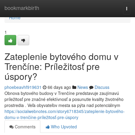
Home
bookmarkbirth
Togg
navi
Home
1
Zateplenie bytového domu v
Trenčíne: Príležitosť pre
úspory?
phoebeavhf919631
66 days ago
News
Discuss
Obnova bytového budovy v Trenčíne predstavuje zaujímavú
príležitosť pre značné efektívnosť a posunutie kvality životného
prostredia . Veľa obyvateľov mesta sa pýta nad potenciálnym
https://socialwebnotes.com/story6718345/zateplenie-bytového-
domu-v-trenčíne-príležitosť-pre-úspory
Comments
Who Upvoted