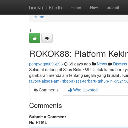
Home
bookmarkbirth
Home
New
Submit
Home
1
ROKOK88: Platform Kekinia
poppygqmj096296
65 days ago
News
Discuss
Selamat datang di Situs Rokok88 ! Untuk kamu baru ya
gambaran mendalam tentang segala yang krusial . 
favorit-akses-anti-ribet-akses-terbaru-tahun-ini-55215
Comments
Who Upvoted
Comments
Submit a Comment
No HTML