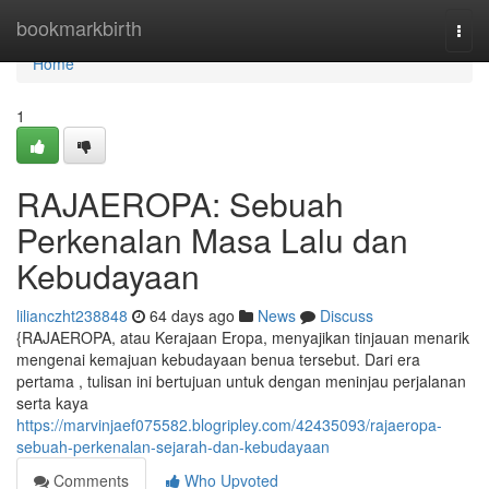
Home
bookmarkbirth
Togg
navi
Home
1
RAJAEROPA: Sebuah
Perkenalan Masa Lalu dan
Kebudayaan
lilianczht238848
64 days ago
News
Discuss
{RAJAEROPA, atau Kerajaan Eropa, menyajikan tinjauan menarik
mengenai kemajuan kebudayaan benua tersebut. Dari era
pertama , tulisan ini bertujuan untuk dengan meninjau perjalanan
serta kaya
https://marvinjaef075582.blogripley.com/42435093/rajaeropa-
sebuah-perkenalan-sejarah-dan-kebudayaan
Comments
Who Upvoted