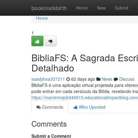
Home
bookmarkbirth
Home
New
Submit
Home
1
BibliaFS: A Sagrada Escr
Detalhado
saadyhxa337211
62 days ago
News
Discuss
BibliaFS é uma aplicação virtual projetada para ofer
pode entrar em cada versículo da Bíblia, revelando ins
https://marvinmqcb340515.educationalimpactblog.com
Comments
Who Upvoted
Comments
Submit a Comment