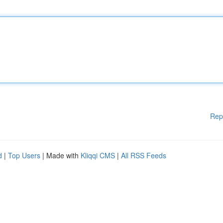
Rep
d
|
Top Users
| Made with
Kliqqi CMS
|
All RSS Feeds