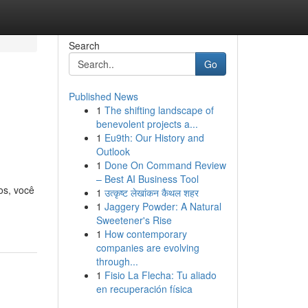
Search
Go
Published News
1
The shifting landscape of
benevolent projects a...
1
Eu9th: Our History and
Outlook
1
Done On Command Review
– Best AI Business Tool
os, você
1
उत्कृष्ट लेखांकन कैथल शहर
1
Jaggery Powder: A Natural
Sweetener's Rise
1
How contemporary
companies are evolving
through...
1
Fisio La Flecha: Tu aliado
en recuperación física