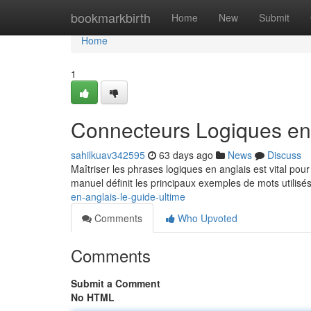
Home
bookmarkbirth
Home
New
Submit
Home
1
Connecteurs Logiques en 
sahilkuav342595
63 days ago
News
Discuss
Maîtriser les phrases logiques en anglais est vital po
manuel définit les principaux exemples de mots utilisé
en-anglais-le-guide-ultime
Comments
Who Upvoted
Comments
Submit a Comment
No HTML