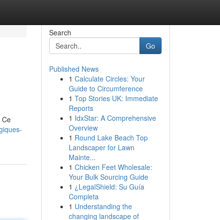
Search
Go
Published News
1
Calculate Circles: Your
Guide to Circumference
1
Top Stories UK: Immediate
Reports
1
IdxStar: A Comprehensive
. Ce
Overview
giques-
1
Round Lake Beach Top
Landscaper for Lawn
Mainte...
1
Chicken Feet Wholesale:
Your Bulk Sourcing Guide
1
¿LegalShield: Su Guía
Completa
1
Understanding the
changing landscape of