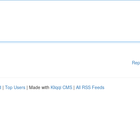
Rep
d
|
Top Users
| Made with
Kliqqi CMS
|
All RSS Feeds