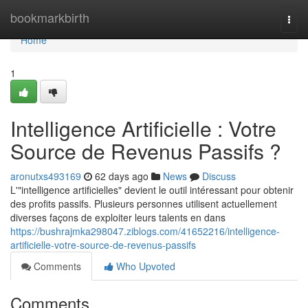
Home
bookmarkbirth
Togg
navi
Home
1
Intelligence Artificielle : Votre
Source de Revenus Passifs ?
aronutxs493169
62 days ago
News
Discuss
L'"intelligence artificielles" devient le outil intéressant pour obtenir
des profits passifs. Plusieurs personnes utilisent actuellement
diverses façons de exploiter leurs talents en dans
https://bushrajmka298047.ziblogs.com/41652216/intelligence-
artificielle-votre-source-de-revenus-passifs
Comments
Who Upvoted
Comments