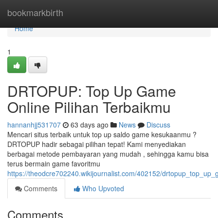
Home
bookmarkbirth
Home
1
DRTOPUP: Top Up Game
Online Pilihan Terbaikmu
hannanhjj531707
63 days ago
News
Discuss
Mencari situs terbaik untuk top up saldo game kesukaanmu ?
DRTOPUP hadir sebagai pilihan tepat! Kami menyediakan
berbagai metode pembayaran yang mudah , sehingga kamu bisa
terus bermain game favoritmu
https://theodcre702240.wikijournalist.com/402152/drtopup_top_up_
Comments
Who Upvoted
Comments