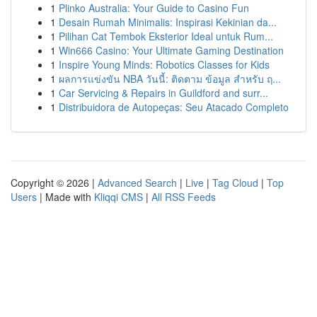
1
Plinko Australia: Your Guide to Casino Fun
1
Desain Rumah Minimalis: Inspirasi Kekinian da...
1
Pilihan Cat Tembok Eksterior Ideal untuk Rum...
1
Win666 Casino: Your Ultimate Gaming Destination
1
Inspire Young Minds: Robotics Classes for Kids
1
ผลการแข่งขัน NBA วันนี้: ติดตาม ข้อมูล สำหรับ ฤ...
1
Car Servicing & Repairs in Guildford and surr...
1
Distribuidora de Autopeças: Seu Atacado Completo
Copyright © 2026 |
Advanced Search
|
Live
|
Tag Cloud
|
Top
Users
| Made with
Kliqqi CMS
|
All RSS Feeds