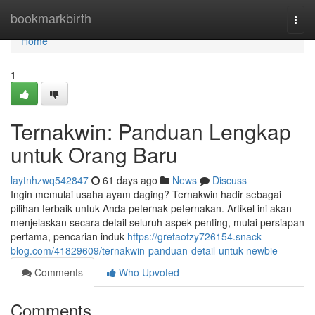
Home
bookmarkbirth
Togg
navi
Home
1
Ternakwin: Panduan Lengkap
untuk Orang Baru
laytnhzwq542847
61 days ago
News
Discuss
Ingin memulai usaha ayam daging? Ternakwin hadir sebagai
pilihan terbaik untuk Anda peternak peternakan. Artikel ini akan
menjelaskan secara detail seluruh aspek penting, mulai persiapan
pertama, pencarian induk
https://gretaotzy726154.snack-
blog.com/41829609/ternakwin-panduan-detail-untuk-newbie
Comments
Who Upvoted
Comments