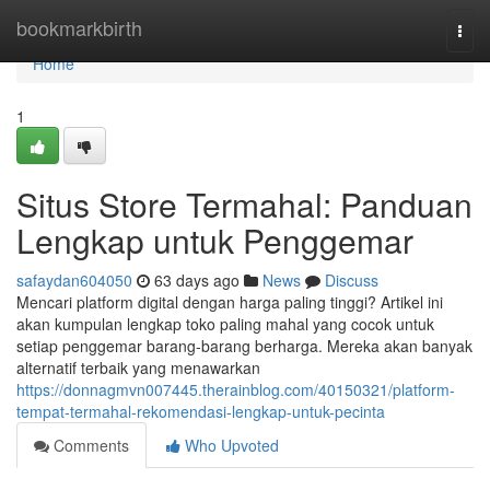
Home
bookmarkbirth
Togg
navi
Home
1
Situs Store Termahal: Panduan
Lengkap untuk Penggemar
safaydan604050
63 days ago
News
Discuss
Mencari platform digital dengan harga paling tinggi? Artikel ini
akan kumpulan lengkap toko paling mahal yang cocok untuk
setiap penggemar barang-barang berharga. Mereka akan banyak
alternatif terbaik yang menawarkan
https://donnagmvn007445.therainblog.com/40150321/platform-
tempat-termahal-rekomendasi-lengkap-untuk-pecinta
Comments
Who Upvoted