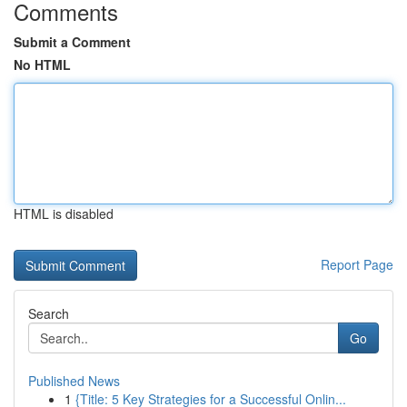
Comments
Submit a Comment
No HTML
HTML is disabled
Report Page
Search
Go
Published News
1
{Title: 5 Key Strategies for a Successful Onlin...