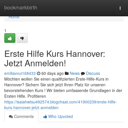
Home
bookmarkbirth
Togg
navi
Home
1
Erste Hilfe Kurs Hannover:
Jetzt Anmelden!
emiliavvui168433
60 days ago
News
Discuss
Möchten wollen Sie einen qualifizierten Erste-Hilfe-Kurs in
Hannover? Sichern Sie sich jetzt Ihren Platz für unseren
bevorstehenden Kurs ! Wir bieten umfassende Grundlagen in der
Ersten Hilfe. Profitieren
https://isaiahwtsu492574.blogchaat.com/41900239/erste-hilfe-
kurs-hannover-jetzt-anmelden
Comments
Who Upvoted