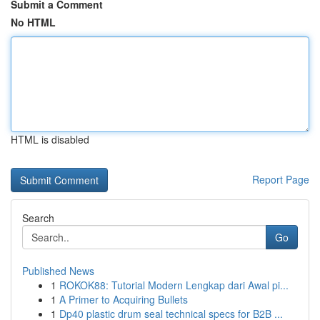
Submit a Comment
No HTML
HTML is disabled
Report Page
Search
Go
Published News
1
ROKOK88: Tutorial Modern Lengkap dari Awal pi...
1
A Primer to Acquiring Bullets
1
Dp40 plastic drum seal technical specs for B2B ...