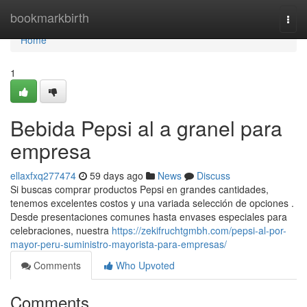
Home
bookmarkbirth
Togg
navi
Home
1
Bebida Pepsi al a granel para
empresa
ellaxfxq277474
59 days ago
News
Discuss
Si buscas comprar productos Pepsi en grandes cantidades,
tenemos excelentes costos y una variada selección de opciones .
Desde presentaciones comunes hasta envases especiales para
celebraciones, nuestra
https://zekifruchtgmbh.com/pepsi-al-por-
mayor-peru-suministro-mayorista-para-empresas/
Comments
Who Upvoted
Comments