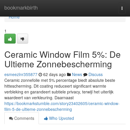
Home
bookmarkbirth
Togg
navi
Home
1
Ceramic Window Film 5%: De
Ultieme Zonnebescherming
esmeezlnr355877
62 days ago
News
Discuss
Ceramic zonnefolie met 5% percentage biedt absolute beste
hittescherming. Dit coating reduceert significant warmte
verbleking en garandeert subtiele privacy, terwijl het uiterlijk
waardeert van verkleuring. Daarnaast
https://bookmarkstumble.com/story23402605/ceramic-window-
film-5-de-ultieme-zonnebescherming
Comments
Who Upvoted