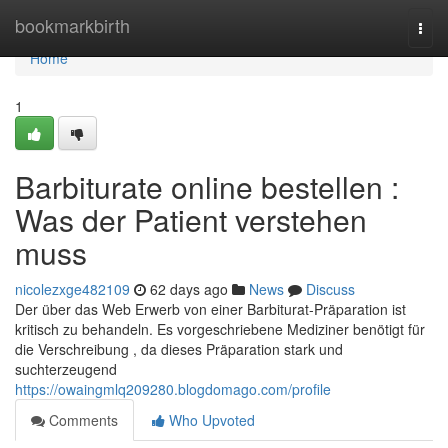
Home
bookmarkbirth
Togg
navi
Home
1
Barbiturate online bestellen :
Was der Patient verstehen
muss
nicolezxge482109
62 days ago
News
Discuss
Der über das Web Erwerb von einer Barbiturat-Präparation ist
kritisch zu behandeln. Es vorgeschriebene Mediziner benötigt für
die Verschreibung , da dieses Präparation stark und
suchterzeugend
https://owaingmlq209280.blogdomago.com/profile
Comments
Who Upvoted