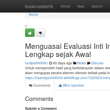
Home
bookmarkbirth
Home
New
Submit
Home
1
Menguasai Evaluasi Inti 
Lengkap sejak Awal
lucdpte569561
60 days ago
News
Discuss
Untuk memperoleh hasil yang berkelanjutan dalam are
akan mengupas secara elemen-elemen terkait pada h
https://haaristpin445534.wikitidings.com/7222922/me
Comments
Who Upvoted
Comments
Submit a Comment