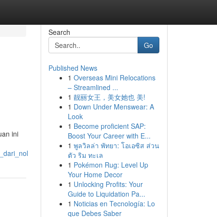
Search
Go
Published News
1
Overseas Mini Relocations
– Streamlined ...
1
靓丽女王，美女她也 美!
1
Down Under Menswear: A
Look
1
Become proficient SAP:
an ini
Boost Your Career with E...
1
พูลวิลล่า พัทยา: โอเอซิส ส่วน
_dari_nol
ตัว ริม ทะเล
1
Pokémon Rug: Level Up
Your Home Decor
1
Unlocking Profits: Your
Guide to Liquidation Pa...
1
Noticias en Tecnología: Lo
que Debes Saber