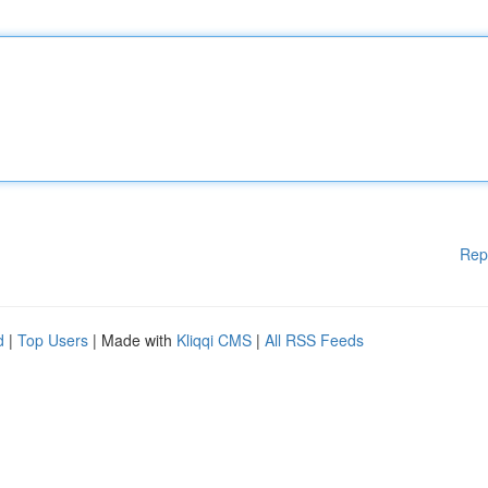
Rep
d
|
Top Users
| Made with
Kliqqi CMS
|
All RSS Feeds