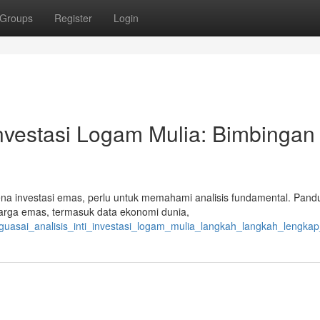
Groups
Register
Login
Investasi Logam Mulia: Bimbingan
na investasi emas, perlu untuk memahami analisis fundamental. Pandu
arga emas, termasuk data ekonomi dunia,
nguasai_analisis_inti_investasi_logam_mulia_langkah_langkah_lengkap