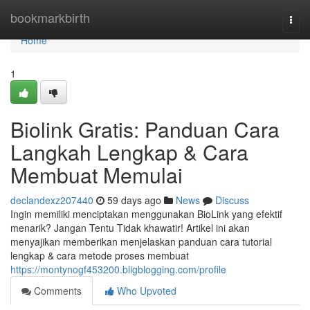
Home
bookmarkbirth
Togg
navi
Home
1
Biolink Gratis: Panduan Cara
Langkah Lengkap & Cara
Membuat Memulai
declandexz207440
59 days ago
News
Discuss
Ingin memiliki menciptakan menggunakan BioLink yang efektif
menarik? Jangan Tentu Tidak khawatir! Artikel ini akan
menyajikan memberikan menjelaskan panduan cara tutorial
lengkap & cara metode proses membuat
https://montynogf453200.bligblogging.com/profile
Comments
Who Upvoted