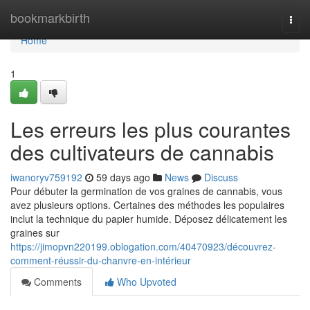
Home
bookmarkbirth
Togg
navi
Home
1
Les erreurs les plus courantes
des cultivateurs de cannabis
iwanoryv759192
59 days ago
News
Discuss
Pour débuter la germination de vos graines de cannabis, vous
avez plusieurs options. Certaines des méthodes les populaires
inclut la technique du papier humide. Déposez délicatement les
graines sur
https://jimopvn220199.oblogation.com/40470923/découvrez-
comment-réussir-du-chanvre-en-intérieur
Comments
Who Upvoted