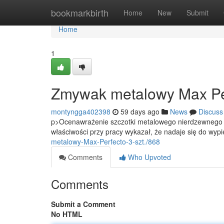
Home
bookmarkbirth
Home
New
Submit
Home
1
Zmywak metalowy Max Perf
montyngga402398
59 days ago
News
Discuss
p>Ocenawrażenie szczotki metalowego nierdzewnego Ma
właściwości przy pracy wykazał, że nadaje się do wyp
metalowy-Max-Perfecto-3-szt./868
Comments
Who Upvoted
Comments
Submit a Comment
No HTML