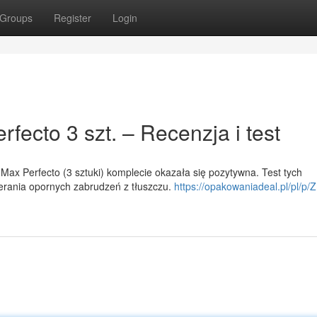
Groups
Register
Login
ecto 3 szt. – Recenzja i test
x Perfecto (3 sztuki) komplecie okazała się pozytywna. Test tych
ierania opornych zabrudzeń z tłuszczu.
https://opakowaniadeal.pl/pl/p