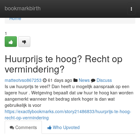
Home
bookmarkbirth
Togg
navi
Home
1
Huurprijs te hoog? Recht op
vermindering?
matteotvso867253
61 days ago
News
Discuss
Is uw huurprijs te veel? Dan heeft u mogelijk aanspraak op een
lagere huur . Wetgeving bepaalt dat uw huur te hoog kan worden
aangemerkt wanneer het bedrag sterk hoger is dan wat
gebruikelijk is voor
https://exactlybookmarks.com/story21486833/huurprijs-te-hoog-
recht-op-vermindering
Comments
Who Upvoted