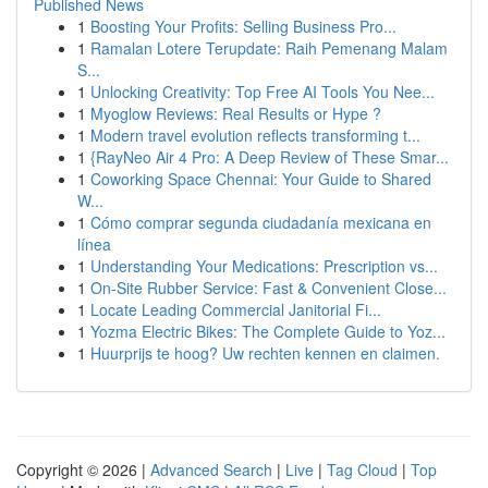
Published News
1
Boosting Your Profits: Selling Business Pro...
1
Ramalan Lotere Terupdate: Raih Pemenang Malam
S...
1
Unlocking Creativity: Top Free AI Tools You Nee...
1
Myoglow Reviews: Real Results or Hype ?
1
Modern travel evolution reflects transforming t...
1
{RayNeo Air 4 Pro: A Deep Review of These Smar...
1
Coworking Space Chennai: Your Guide to Shared
W...
1
Cómo comprar segunda ciudadanía mexicana en
línea
1
Understanding Your Medications: Prescription vs...
1
On-Site Rubber Service: Fast & Convenient Close...
1
Locate Leading Commercial Janitorial Fi...
1
Yozma Electric Bikes: The Complete Guide to Yoz...
1
Huurprijs te hoog? Uw rechten kennen en claimen.
Copyright © 2026 |
Advanced Search
|
Live
|
Tag Cloud
|
Top