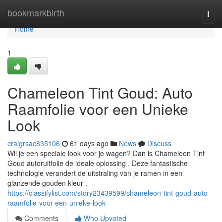
Home
bookmarkbirth
Togg
navi
Home
1
Chameleon Tint Goud: Auto
Raamfolie voor een Unieke
Look
craigrsac835106
61 days ago
News
Discuss
Wil je een speciale look voor je wagen? Dan is Chameleon Tint
Goud autoruitfolie de ideale oplossing . Deze fantastische
technologie verandert de uitstraling van je ramen in een
glanzende gouden kleur ,
https://classifylist.com/story23439599/chameleon-tint-goud-auto-
raamfolie-voor-een-unieke-look
Comments
Who Upvoted