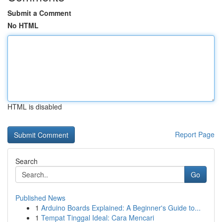
Submit a Comment
No HTML
HTML is disabled
Report Page
Search
Go
Published News
1
Arduino Boards Explained: A Beginner's Guide to...
1
Tempat Tinggal Ideal: Cara Mencari