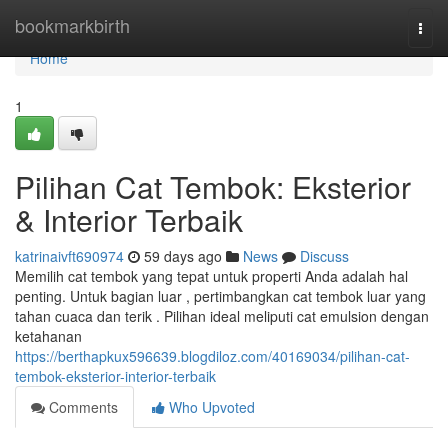
Home
bookmarkbirth
Togg
navi
Home
1
Pilihan Cat Tembok: Eksterior
& Interior Terbaik
katrinaivft690974
59 days ago
News
Discuss
Memilih cat tembok yang tepat untuk properti Anda adalah hal
penting. Untuk bagian luar , pertimbangkan cat tembok luar yang
tahan cuaca dan terik . Pilihan ideal meliputi cat emulsion dengan
ketahanan
https://berthapkux596639.blogdiloz.com/40169034/pilihan-cat-
tembok-eksterior-interior-terbaik
Comments
Who Upvoted