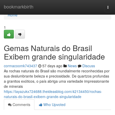
Home
bookmarkbirth
Togg
navi
Home
1
Gemas Naturais do Brasil
Exibem grande singularidade
cormacoomk743437
57 days ago
News
Discuss
As rochas naturais do Brasil são mundialmente reconhecidas por
sua deslumbrante beleza e preciosidade. De quartzos profundas
a granitos exóticos, o país abriga uma variedade impressionante
de minerais
https://tayazukx724688.theideasblog.com/42134450/rochas-
naturais-do-brasil-exibem-grande-singularidade
Comments
Who Upvoted