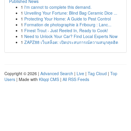
Published News
1
I'm cannot to complete this demand.
1
Unveiling Your Fortune: Blind Bag Ceramic Dice ...
1
Protecting Your Home: A Guide to Pest Control
1
Formation de photographie à Fribourg : Lanc...
1
Finest Trout - Just Reeled In, Ready to Cook!
1
Need to Unlock Your Car? Find Local Experts Now
1
ZAPZ88 เว็บสล็อต: เปิดประสบการณ์ความสนุกสุดฮิต
Copyright © 2026 |
Advanced Search
|
Live
|
Tag Cloud
|
Top
Users
| Made with
Kliqqi CMS
|
All RSS Feeds