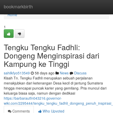
Home
bookmarkbirth
Home
1
Tengku Tengku Fadhli:
Dongeng Menginspirasi dari
Kampung ke Tinggi
sahilkfyo513549
58 days ago
News
Discuss
Kisah Tn. Tengku Fadhli merupakan sebuah perjalanan
menakjubkan dari ketenangan Desa kecil di jantung Sumatera
hingga mencapai puncak karier yang gemilang. Pria muncul dari
keluarga biasa saja, namun dengan dedikasi
https://barbarautfn043216.governor-
wiki.com/2295444/tengku_tengku_fadhli_dongeng_penuh_inspirasi
Comments
Who Upvoted