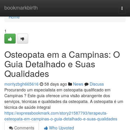
Home
bookmarkbirth
Togg
navi
Home
1
Osteopata em a Campinas: O
Guia Detalhado e Suas
Qualidades
montyzbgh665616
58 days ago
News
Discuss
Procurando um especialista em osteopatia qualificado em
Campinas ? Este guia oferece uma visão abrangente dos
serviços, técnicas e qualidades da osteopatia. A osteopatia é um
técnica de saúde integral
https://expressbookmark.com/story21587793/terapeuta-
osteopata-em-campinas-o-guia-detalhado-e-suas-qualidades
Comments
Who Upvoted