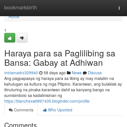
Home
bookmarkbirth
Togg
navi
Home
1
Haraya para sa Paglilibing sa
Bansa: Gabay at Adhiwan
miriamadrz329940
58 days ago
News
Discuss
Ang pagpapasya ng haraya para sa libing ay may malalim na
kahulugan sa kultura ng mga Pilipino. Karaniwan, ang bulaklak ay
itinuturing na pinaka karaniwan dahil sa kanyang bango na
sumisimbolo sa kadalinisinan ng
https://blanchexwit897435.bloginder.com/profile
Comments
Who Upvoted
Comments