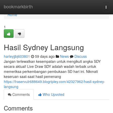
Home
bookmarkbirth
Togg
navi
Home
1
Hasil Sydney Langsung
harleyjjbj603801
59 days ago
News
Discuss
Jangan terlewatkan kesempatan untuk mengikuti angka SDY
secara aktual! Live Draw SDY adalah wadah terbaik untuk
memeriksa perkembangan pembukaan SD hari ini. Nikmati
keseruan saat-saat hasil pemenang
https://fraservulr688649.blogripley.com/42327962/hasil-sydney-
langsung
Comments
Who Upvoted
Comments