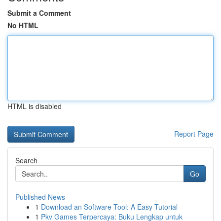
Submit a Comment
No HTML
HTML is disabled
Report Page
Search
Go
Published News
1
Download an Software Tool: A Easy Tutorial
1
Pkv Games Terpercaya: Buku Lengkap untuk