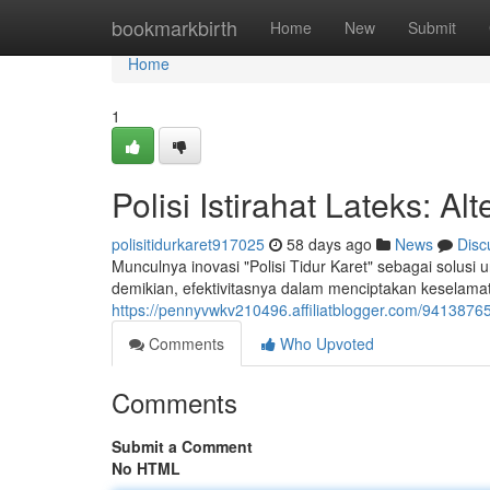
Home
bookmarkbirth
Home
New
Submit
Home
1
Polisi Istirahat Lateks: A
polisitidurkaret917025
58 days ago
News
Disc
Munculnya inovasi "Polisi Tidur Karet" sebagai solusi
demikian, efektivitasnya dalam menciptakan keselama
https://pennyvwkv210496.affiliatblogger.com/94138765/p
Comments
Who Upvoted
Comments
Submit a Comment
No HTML