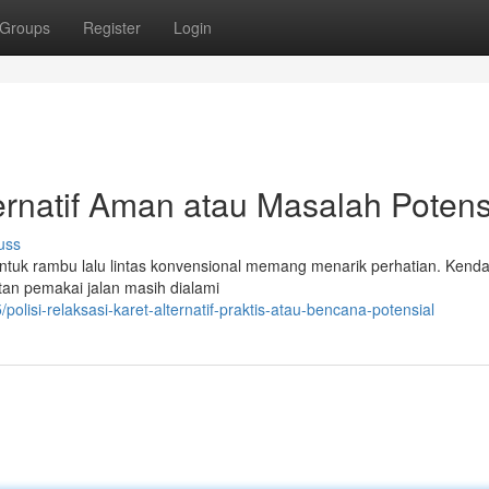
Groups
Register
Login
lternatif Aman atau Masalah Potens
uss
 untuk rambu lalu lintas konvensional memang menarik perhatian. Kenda
tan pemakai jalan masih dialami
olisi-relaksasi-karet-alternatif-praktis-atau-bencana-potensial