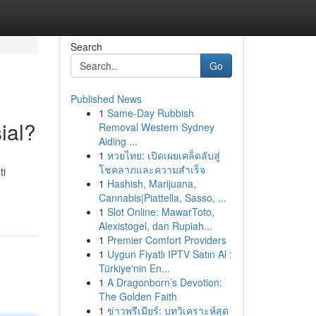
Search
Go
Published News
1
Same-Day Rubbish
ial?
Removal Western Sydney
Aiding ...
1
หวยไทย: เปิดเผยเคล็ดลับสู่
โชคลาภและความสำเร็จ
ti
1
Hashish, Marijuana,
Cannabis|Piattella, Sasso, ...
1
Slot Online: MawarToto,
Alexistogel, dan Rupiah...
1
Premier Comfort Providers
1
Uygun Fiyatlı IPTV Satın Al :
Türkiye'nin En...
1
A Dragonborn’s Devotion:
The Golden Faith
1
ข่าวพรีเมียร์: บทวิเคราะห์สุด