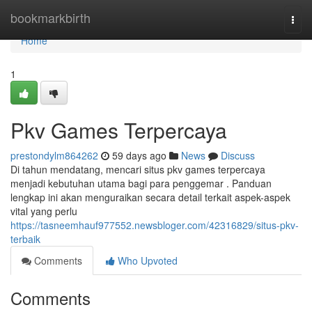
Home
bookmarkbirth
Togg
navi
Home
1
Pkv Games Terpercaya
prestondylm864262
59 days ago
News
Discuss
Di tahun mendatang, mencari situs pkv games terpercaya
menjadi kebutuhan utama bagi para penggemar . Panduan
lengkap ini akan menguraikan secara detail terkait aspek-aspek
vital yang perlu
https://tasneemhauf977552.newsbloger.com/42316829/situs-pkv-
terbaik
Comments
Who Upvoted
Comments