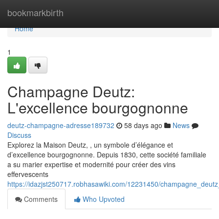
Home
bookmarkbirth
Home
1
Champagne Deutz:
L'excellence bourgognonne
deutz-champagne-adresse189732
58 days ago
News
Discuss
Explorez la Maison Deutz, , un symbole d’élégance et
d’excellence bourgognonne. Depuis 1830, cette société familiale
a su marier expertise et modernité pour créer des vins
effervescents
https://idazjst250717.robhasawiki.com/12231450/champagne_deut
Comments
Who Upvoted