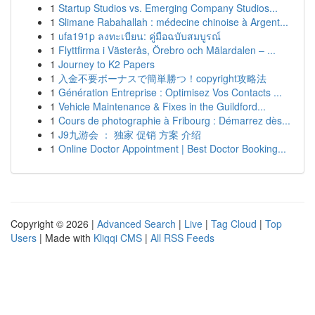
1
Startup Studios vs. Emerging Company Studios...
1
Slimane Rabahallah : médecine chinoise à Argent...
1
ufa191p ลงทะเบียน: คู่มือฉบับสมบูรณ์
1
Flyttfirma i Västerås, Örebro och Mälardalen – ...
1
Journey to K2 Papers
1
入金不要ボーナスで簡単勝つ！copyright攻略法
1
Génération Entreprise : Optimisez Vos Contacts ...
1
Vehicle Maintenance & Fixes in the Guildford...
1
Cours de photographie à Fribourg : Démarrez dès...
1
J9九游会 ： 独家 促销 方案 介绍
1
Online Doctor Appointment | Best Doctor Booking...
Copyright © 2026 |
Advanced Search
|
Live
|
Tag Cloud
|
Top
Users
| Made with
Kliqqi CMS
|
All RSS Feeds