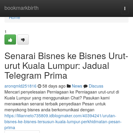
Home
bookmarkbirth
Togg
navi
Home
1
Senarai Bisnes ke Bisnes Urut-
urut Kuala Lumpur: Jadual
Telegram Prima
aronqmld251816
58 days ago
News
Discuss
Mencari penyelesaian Perniagaan ke Perniagaan urut-urut di
Kuala Lumpur yang menggunakan Chat? Pasukan kami
menawarkan senarai terbaik penyediaan Pesan untuk
menyokong bisnes anda berkomunikasi dengan
https://lilianneto735809.idblogmaker.com/40394241/urutan-
bisnes-ke-bisnes-tersusun-kuala-lumpur-perkhidmatan-pesan-
prima