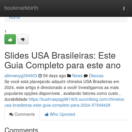
Home
bookmarkbirth
Togg
navi
Home
1
Slides USA Brasileiras: Este
Guia Completo para este ano
allenwoyg294903
59 days ago
News
Discuss
Se você está planejando adquirir chinelos USA Brasileiras em
2024, este artigo é direcionado a você! Investigamos as mais
populares opções disponíveis , avaliando fatores como custo ,
durabilidade
https://bushraepqg987405.suomiblog.com/chinelos-
usa-brasileiras-este-guia-completo-para-2024-57549428
Comments
Who Upvoted
Comments