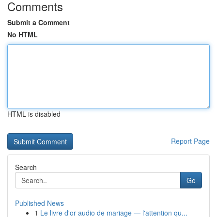
Comments
Submit a Comment
No HTML
HTML is disabled
Report Page
Search
Go
Published News
1
Le livre d'or audio de mariage — l'attention qu...