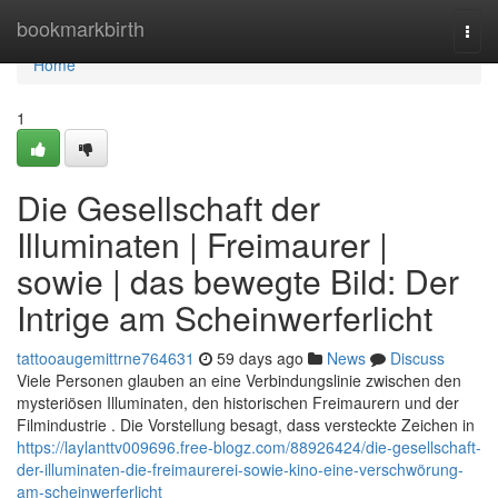
Home
bookmarkbirth
Togg
navi
Home
1
Die Gesellschaft der
Illuminaten | Freimaurer |
sowie | das bewegte Bild: Der
Intrige am Scheinwerferlicht
tattooaugemittrne764631
59 days ago
News
Discuss
Viele Personen glauben an eine Verbindungslinie zwischen den
mysteriösen Illuminaten, den historischen Freimaurern und der
Filmindustrie . Die Vorstellung besagt, dass versteckte Zeichen in
https://laylanttv009696.free-blogz.com/88926424/die-gesellschaft-
der-illuminaten-die-freimaurerei-sowie-kino-eine-verschwörung-
am-scheinwerferlicht