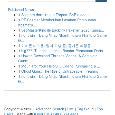
Published News
1
Scoprire dormire a a Tropea: B&B e adatte ...
1
PT Cosmar Memberikan Layanan Pembuatan
Kosmetik...
1
SeoMasterKing ile Backlink Paketleri 2026 Kapsa...
1
nohuwin – Đăng Nhập Nhanh, Khám Phá Kho Game
Đ...
1
아네론 니스캡: 멀미 고생 끝, 즐거운 여행을 ...
1
big777: Tutorial Lengkap Bandar Permainan Darin...
1
How to Download Threads Videos: A Complete
Guide
1
Mounjaro: Your Helpful Guide to Purchasing & ...
1
Ghost Guns: The Rise of Untraceable Firearms
1
nohuwin – Đăng Nhập Nhanh, Khám Phá Kho Game
Đ...
Copyright © 2026 |
Advanced Search
|
Live
|
Tag Cloud
|
Top
Users
| Made with
Kliqqi CMS
|
All RSS Feeds