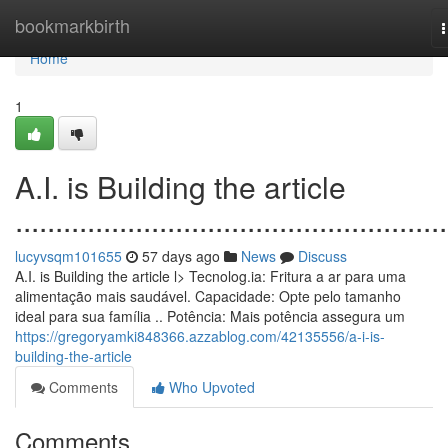
Home
bookmarkbirth
n
Home
1
A.I. is Building the article
......................................................
lucyvsqm101655
57 days ago
News
Discuss
A.I. is Building the article l> Tecnolog.ia: Fritura a ar para uma
alimentação mais saudável. Capacidade: Opte pelo tamanho
ideal para sua família .. Potência: Mais potência assegura um
https://gregoryamki848366.azzablog.com/42135556/a-i-is-
building-the-article
Comments
Who Upvoted
Comments