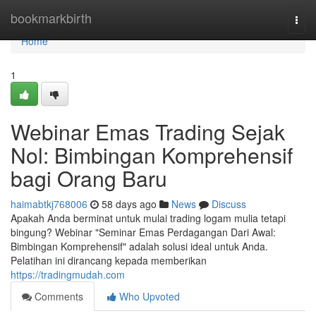
Home
bookmarkbirth
Togg
navi
Home
1
Webinar Emas Trading Sejak
Nol: Bimbingan Komprehensif
bagi Orang Baru
haimabtkj768006
58 days ago
News
Discuss
Apakah Anda berminat untuk mulai trading logam mulia tetapi
bingung? Webinar "Seminar Emas Perdagangan Dari Awal:
Bimbingan Komprehensif" adalah solusi ideal untuk Anda.
Pelatihan ini dirancang kepada memberikan
https://tradingmudah.com
Comments
Who Upvoted