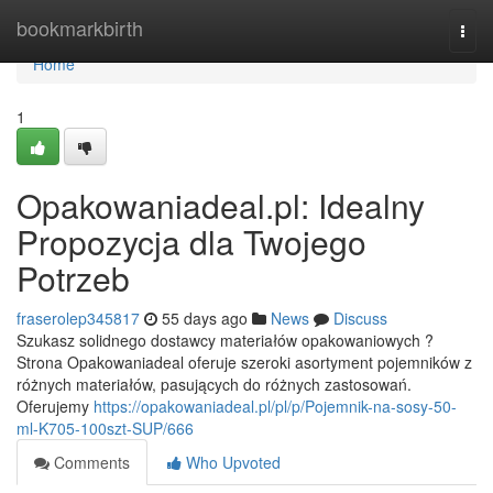
Home
bookmarkbirth
Togg
navi
Home
1
Opakowaniadeal.pl: Idealny
Propozycja dla Twojego
Potrzeb
fraserolep345817
55 days ago
News
Discuss
Szukasz solidnego dostawcy materiałów opakowaniowych ?
Strona Opakowaniadeal oferuje szeroki asortyment pojemników z
różnych materiałów, pasujących do różnych zastosowań.
Oferujemy
https://opakowaniadeal.pl/pl/p/Pojemnik-na-sosy-50-
ml-K705-100szt-SUP/666
Comments
Who Upvoted