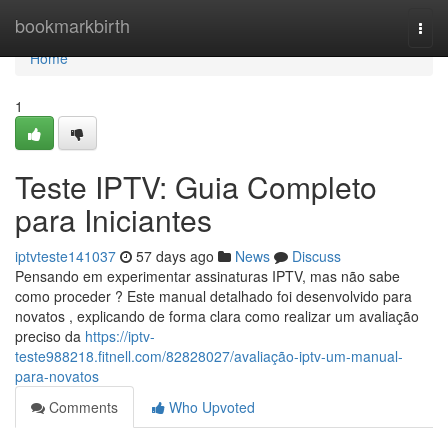
Home
bookmarkbirth
Togg
navi
Home
1
Teste IPTV: Guia Completo
para Iniciantes
iptvteste141037
57 days ago
News
Discuss
Pensando em experimentar assinaturas IPTV, mas não sabe
como proceder ? Este manual detalhado foi desenvolvido para
novatos , explicando de forma clara como realizar um avaliação
preciso da
https://iptv-
teste988218.fitnell.com/82828027/avaliação-iptv-um-manual-
para-novatos
Comments
Who Upvoted