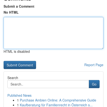
Submit a Comment
No HTML
HTML is disabled
Report Page
Search
Go
Published News
1
Purchase Ambien Online: A Comprehensive Guide
1
Kaufberatung für Familienrecht in Österreich s...