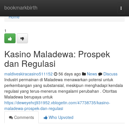
Home
bookmarkbirth
Togg
navi
Home
1
Kasino Maladewa: Prospek
dan Regulasi
maldiveskiracasino511152
56 days ago
News
Discuss
Industri permainan di Maladewa menawarkan potensi untuk
perkembangan yang substansial, meskipun menghadapi kendala
regulasi yang terus-menerus mengalami perubahan . Otoritas
Maladewa berupaya untuk
https://deweyehcj931952.vblogetin.com/47738735/kasino-
maladewa-prospek-dan-regulasi
Comments
Who Upvoted