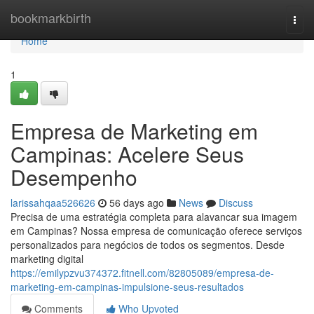
Home
bookmarkbirth
Togg
navi
Home
1
Empresa de Marketing em
Campinas: Acelere Seus
Desempenho
larissahqaa526626
56 days ago
News
Discuss
Precisa de uma estratégia completa para alavancar sua imagem
em Campinas? Nossa empresa de comunicação oferece serviços
personalizados para negócios de todos os segmentos. Desde
marketing digital
https://emilypzvu374372.fitnell.com/82805089/empresa-de-
marketing-em-campinas-impulsione-seus-resultados
Comments
Who Upvoted