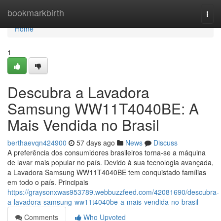
Home
bookmarkbirth
Togg
navi
Home
1
Descubra a Lavadora
Samsung WW11T4040BE: A
Mais Vendida no Brasil
berthaevqn424900
57 days ago
News
Discuss
A preferência dos consumidores brasileiros torna-se a máquina
de lavar mais popular no país. Devido à sua tecnologia avançada,
a Lavadora Samsung WW11T4040BE tem conquistado famílias
em todo o país. Principais
https://graysonxwas953789.webbuzzfeed.com/42081690/descubra-
a-lavadora-samsung-ww11t4040be-a-mais-vendida-no-brasil
Comments
Who Upvoted