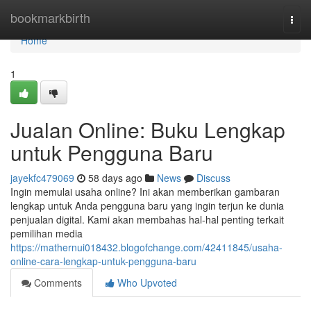
Home
bookmarkbirth
Togg
navi
Home
1
Jualan Online: Buku Lengkap
untuk Pengguna Baru
jayekfc479069
58 days ago
News
Discuss
Ingin memulai usaha online? Ini akan memberikan gambaran
lengkap untuk Anda pengguna baru yang ingin terjun ke dunia
penjualan digital. Kami akan membahas hal-hal penting terkait
pemilihan media
https://mathernui018432.blogofchange.com/42411845/usaha-
online-cara-lengkap-untuk-pengguna-baru
Comments
Who Upvoted