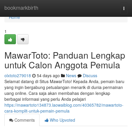
Home
bookmarkbirth
Togg
navi
Home
1
MawarToto: Panduan Lengkap
untuk Calon Anggota Pemula
olxtoto279018
54 days ago
News
Discuss
Selamat datang di Situs MawarToto! Kepada Anda, pemain baru
yang ingin bergabung petualangan menarik di dunia permainan
uang online. Cara saja akan membahas dengan lengkap
berbagai informasi yang perlu Anda pelajari
https://mawartoto134873.laowaiblog.com/40365782/mawartoto-
cara-komplit-untuk-pemain-pemula
Comments
Who Upvoted