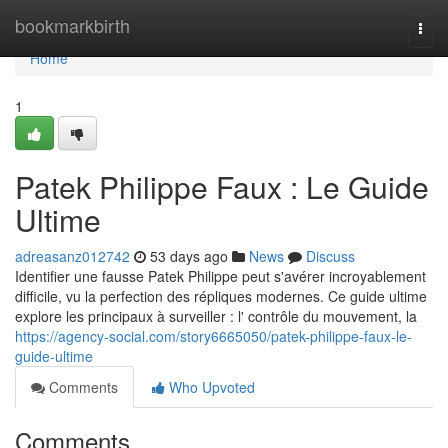
Home
bookmarkbirth
Togg
navi
Home
1
Patek Philippe Faux : Le Guide
Ultime
adreasanz012742
53 days ago
News
Discuss
Identifier une fausse Patek Philippe peut s'avérer incroyablement
difficile, vu la perfection des répliques modernes. Ce guide ultime
explore les principaux à surveiller : l' contrôle du mouvement, la
https://agency-social.com/story6665050/patek-philippe-faux-le-
guide-ultime
Comments
Who Upvoted
Comments