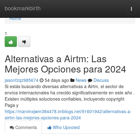
Home
bookmarkbirth
Togg
navi
Home
1
Alternativas a Airtm: Las
Mejores Opciones para 2024
jasonfzqz985674
54 days ago
News
Discuss
Si estás buscando diversas alternativas a Airtm, el sector de
envíos internacionales ha crecido significativamente en este año .
Existen múltiples soluciones confiables, incluyendo copyright
Paga y
https://marvinxjwm384478.imblogs.net/91601942/alternativas-a-
airtm-las-mejores-opciones-para-2024
Comments
Who Upvoted